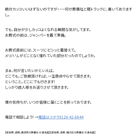
絶対カッコいいはずないのですが・・・・何せ葬儀社と軽トラックに、書いてあります
し。
でも、自分が少しカッコよくなれる瞬間な気がしてます。
お葬式の前は、ジャンパーを着て準備。
お葬式直前には、スーツにビシッと着替えて。
メリハリ。がどことなく憧れていた部分だったのでしょうか。
まぁ、何が言いたいかといえば。
どこでも、ご依頼頂ければ、一生懸命やらせて頂きます。
ということ。どこにでも行きます!
しっかり故人様をお送りさせて頂きます。
僕の気持ちが、いつか皆様に届くことを祈っております。
電話で相談しよう! →
電話はコチラ0120-42-6644
【家族葬、直葬。横浜市の葬儀社 杉浦本店】【家族葬、直葬、磯子区の葬儀社 杉浦本店】