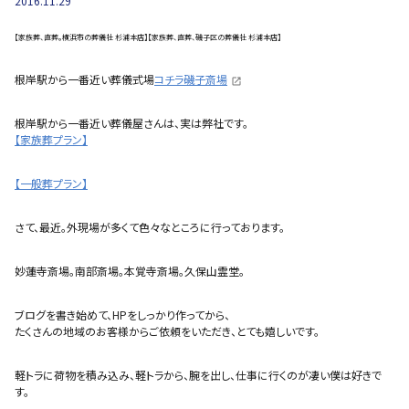
2016.11.29
【家族葬、直葬。横浜市の葬儀社 杉浦本店】【家族葬、直葬、磯子区の葬儀社 杉浦本店】
根岸駅から一番近い葬儀式場
コチラ磯子斎場
根岸駅から一番近い葬儀屋さんは、実は弊社です。
【家族葬プラン】
【一般葬プラン】
さて、最近。外現場が多くて色々なところに行っております。
妙蓮寺斎場。南部斎場。本覚寺斎場。久保山霊堂。
ブログを書き始めて、HPをしっかり作ってから、
たくさんの地域のお客様からご依頼をいただき、とても嬉しいです。
軽トラに荷物を積み込み、軽トラから、腕を出し、仕事に行くのが凄い僕は好きで
す。