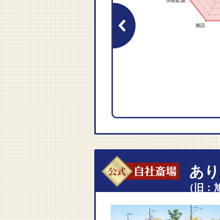
綿貫さんのご配慮で予算
謝申し上げます。ありが
自社斎場
あり
（旧：