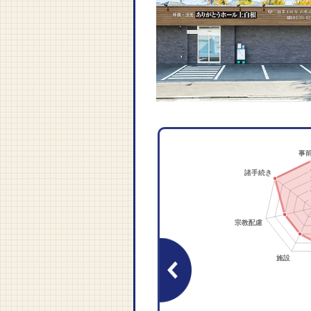
なりました
浦本店に決めました。素
べてが大変満足のゆくも
た。