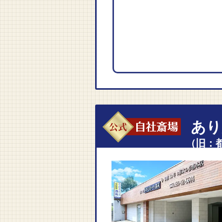
自社斎場
あり
（旧：