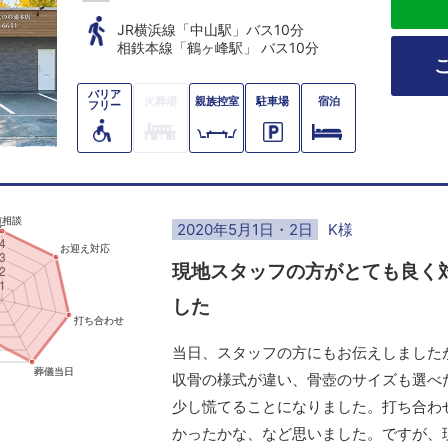
JR横浜線「中山駅」バス10分
相鉄本線「鶴ヶ峰駅」 バス10分
バリア
火葬場
親族控室
駐車場
宿泊
フリー
2020年5月1日・2日
K様
現地スタッフの方がとても良く
した
当日、スタッフの方にもお伝えしました
収骨の様式が違い、骨壺のサイズも選べ
少し慌てることになりました。打ち合わ
かったかな、など思いました。ですが、