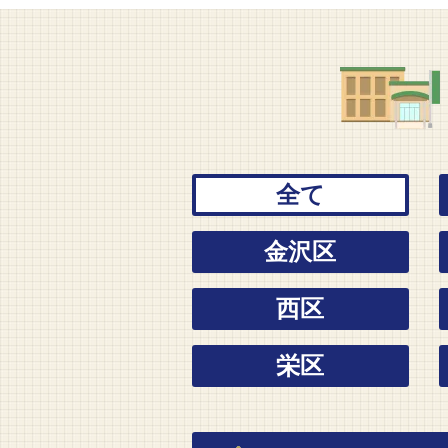
全て
金沢区
西区
栄区