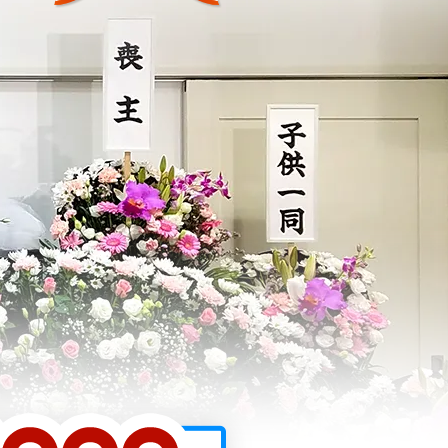
※資料請求による10,000円割引と埋葬料