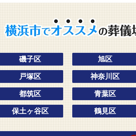
磯子区
旭区
戸塚区
神奈川区
都筑区
青葉区
保土ヶ谷区
鶴見区