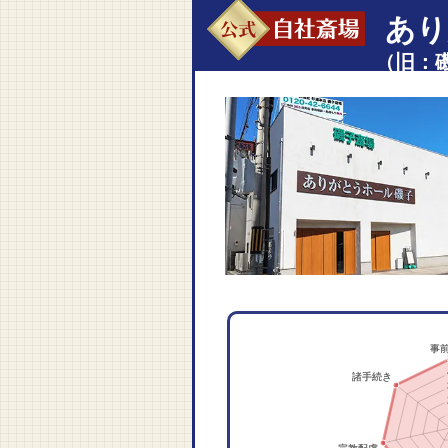
自社斎場
あり
（旧：
申し上げます
叔母は創価学会という事