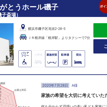
がとうホール磯子
ポイ
磯子斎場）
横浜市磯子区滝頭2-28-5
ＪＲ根岸線「根岸駅」よりタクシーで7分
バリア
火葬場
親族控室
駐車場
宿泊
フリー
2020年7月28日
A様
家族の希望を大切に考えていた
何も分からず戸惑いの多い私ども家族に