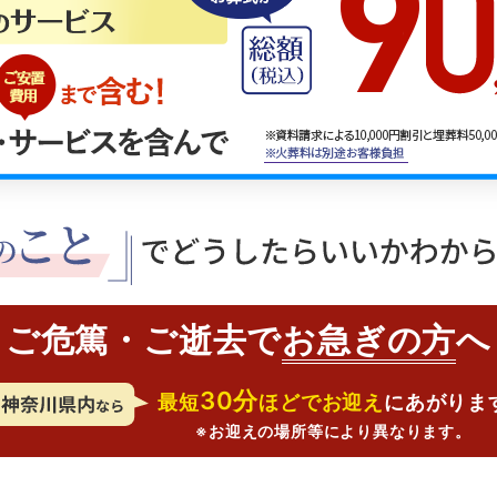
ご危篤・ご逝去で
お急ぎの方
へ
30分
最短
ほどでお迎え
にあがりま
※お迎えの場所等により異なります。