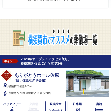
横須賀市で
2023年オープン！アクセス良好。
ポイント
横横道路 佐原ICから車で3分
ありがとうホール佐原
（旧：佐原なぎさ会館）
横須賀市佐原1-7-4
京浜急行 北久里浜駅より 徒歩20分
バリア
フリー
火葬場
親族控室
駐車場
宿泊