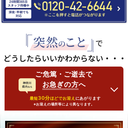
ご危篤・ご逝去で
お急ぎの方
へ
30分
最短
ほどでお迎え
にあがります
※お迎えの場所等により異なります。