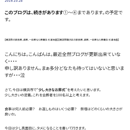
2016.10.28
このブログは、続きがあります
①〜④まであります。の予定で
す。
【横浜市の家族葬、直葬、一日葬なら葬儀社 杉浦本店】【横浜市磯子区の家族葬、直葬、一日葬なら葬儀社 杉浦本店】
こんにちは。こんばんは。最近全然ブログが更新出来ていな
く・・・・
申し訳ありません。まぁ多分どなたも待ってはいないと思いま
すが・・・泣
さて、今日は横浜市で“
少し大きなお葬式
”を考えたいと思います。
少し大きいの定義。これを会葬者を100名以上と考えます。
食事は何人前必要？ お返しものはいくつ必要？ 祭壇はどのくらいの大きさが
良いか。
今日は少し真面目に、タメになることを書いて行きます。