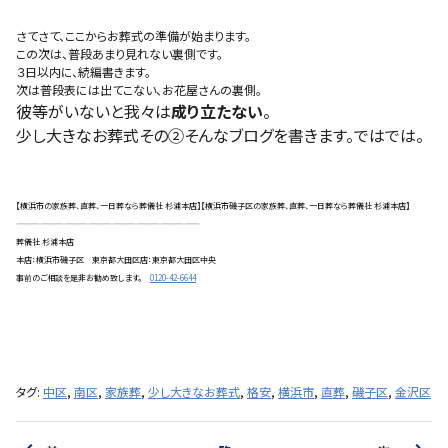
さてさて、ここからお葬式の準備が始まります。
この次は、普段あまり見れない裏側です。
３日以内に、続編書きます。
次は普段表には出てこない、お花屋さんの裏側。
彼等がいないと我々は
成り立たない
。
少し大きなお葬式その②そんなブログを書きます。ではでは。
【横浜市の家族葬、直葬、一日葬なら葬儀社 杉浦本店】【横浜市磯子区の家族葬、直葬、一日葬なら葬儀社 杉浦本店】
———————————————————————
葬儀社 杉浦本店
本店：横浜市磯子区 東京都大田区店：東京都大田区中央
事前のご相談を是非お勧め致します。
0120-42-6644
タグ:
中区
,
南区
,
家族葬
,
少し大きなお葬式
,
格安
,
横浜市
,
直葬
,
磯子区
,
金沢区