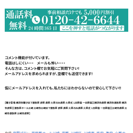
コメント機能が付いています。
電話はしにくい・・・ メールも怖い・・・・
そんな方は、コメント欄でお気軽にご質問下さい!
メールアドレスを求められますが、空欄でも送信できます!
仮にメールアドレスを入れても、私たちにはわからないので安心して下さい!!
【磯子斎場 横浜市磯子区で家族葬 密葬 直葬 火葬のみ直葬 火葬式 1日葬儀 一日葬儀】【横浜市直葬 横浜市家族葬 横浜
市密葬】【家族葬ホール川崎 川崎市川崎区で家族葬 密葬 直葬 火葬のみ直葬 火葬式 1日葬儀 一日葬儀】【川崎市直葬 川
崎市家族葬 川崎市密葬】
タグ:
定額プラン
,
家族葬ホール川崎
,
密葬
,
川崎区
,
川崎市
,
格安
,
激安
,
火葬の