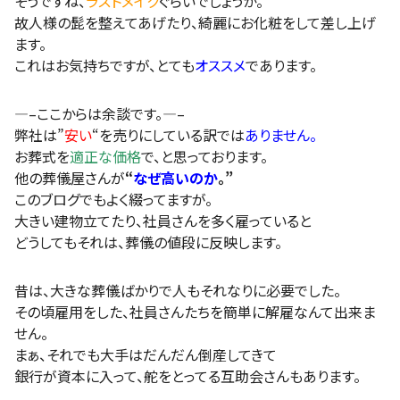
そうですね、
ラストメイク
ぐらいでしょうか。
故人様の髭を整えてあげたり、綺麗にお化粧をして差し上げ
ます。
これはお気持ちですが、とても
オススメ
であります。
—–ここからは余談です。—–
弊社は”
安い
“を売りにしている訳では
ありません。
お葬式を
適正な価格
で、と思っております。
他の葬儀屋さんが
“
なぜ高いのか
。”
このブログでもよく綴ってますが。
大きい建物立てたり、社員さんを多く雇っていると
どうしてもそれは、葬儀の値段に反映します。
昔は、大きな葬儀ばかりで人もそれなりに必要でした。
その頃雇用をした、社員さんたちを簡単に解雇なんて出来ま
せん。
まぁ、それでも大手はだんだん倒産してきて
銀行が資本に入って、舵をとってる互助会さんもあります。