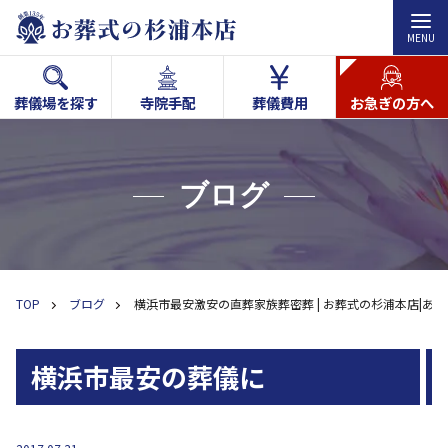
MENU
葬儀場を探す
寺院手配
葬儀費用
お急ぎの方へ
ブログ
TOP
ブログ
横浜市最安激安の直葬家族葬密葬 | お葬式の杉浦本店|あり
横浜市最安の葬儀に