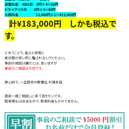
安置料金 4泊5日 0円×4＝¥0円
ドライアイス代 0円×4＝¥0円
火葬料金 12,000円×1＝¥12,000円
計¥183,000円 しかも税込で
す。
とゆうことで、皆さん安易に
表示額が安い所に騙されないでください。
事前の相談は嫌だとは、思いますが
事前のご相談は大切です。
良心的で、一生懸命の葬儀社 杉浦本店
是非一度ご相談しに来て頂きたいです。
駐車場も18台あるので、駐車料金もかかりません。