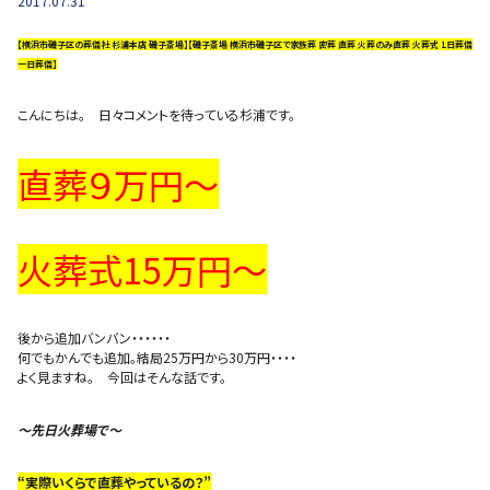
2017.07.31
【横浜市磯子区の葬儀社 杉浦本店 磯子斎場】【磯子斎場 横浜市磯子区で家族葬 密葬 直葬 火葬のみ直葬 火葬式 1日葬儀
一日葬儀】
こんにちは。 日々コメントを待っている杉浦です。
直葬９万円〜
火葬式15万円〜
後から追加バンバン・・・・・・
何でもかんでも追加。結局25万円から30万円・・・・
よく見ますね。 今回はそんな話です。
〜先日火葬場で〜
“実際いくらで直葬やっているの？”