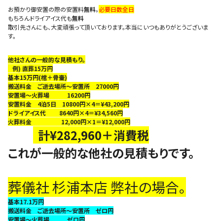
お預かり御安置の際の安置料
無料
。
必要日数全日
もちろんドライアイス代も
無料
取引先さんにも、大変頑張って頂いております。本当にいつもありがとうございま
す。
他社さんの一般的な見積もり。
例) 直葬15万円
基本15万円(棺＋骨壷)
搬送料金 ご逝去場所〜安置所 27000円
安置場〜火葬場 16200円
安置料金 4泊5日 10800円×4＝¥43,200円
ドライアイス代 8640円×4＝¥34,560円
火葬料金 12,000円×1＝¥12,000円
計¥282,960＋消費税
これが一般的な他社の見積もりです。
葬儀社 杉浦本店 弊社の場合。
基本17.1万円
搬送料金 ご逝去場所〜安置所 ゼロ円
安置場〜火葬場 ゼロ円