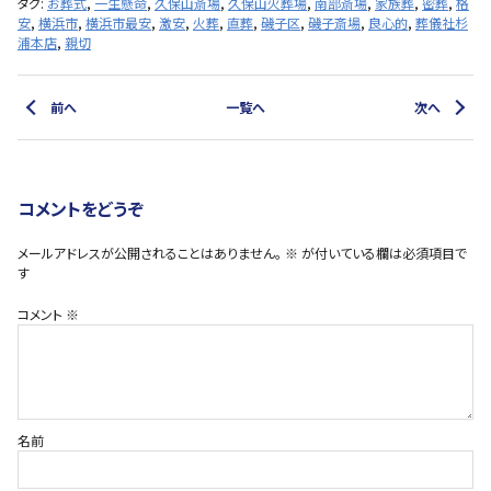
タグ:
お葬式
,
一生懸命
,
久保山斎場
,
久保山火葬場
,
南部斎場
,
家族葬
,
密葬
,
格
安
,
横浜市
,
横浜市最安
,
激安
,
火葬
,
直葬
,
磯子区
,
磯子斎場
,
良心的
,
葬儀社杉
浦本店
,
親切
前へ
一覧へ
次へ
コメントをどうぞ
メールアドレスが公開されることはありません。
※
が付いている欄は必須項目で
す
コメント
※
名前