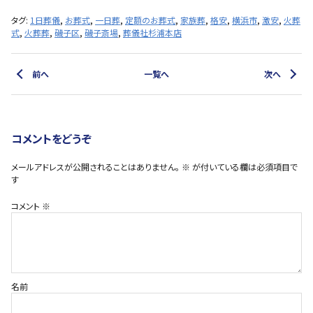
タグ:
1日葬儀
,
お葬式
,
一日葬
,
定額のお葬式
,
家族葬
,
格安
,
横浜市
,
激安
,
火葬
式
,
火葬葬
,
磯子区
,
磯子斎場
,
葬儀社杉浦本店
前へ
一覧へ
次へ
コメントをどうぞ
メールアドレスが公開されることはありません。
※
が付いている欄は必須項目で
す
コメント
※
名前