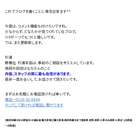
これでブログを書くことに専念出来ます^^
今度は、コメント機能も付けたいですね。
少なからず、どなたかが見てくれているブログ。
ｲｲﾈが一つでもつくと嬉しいです。
では、また更新致します。
杉浦
葬儀社 杉浦本店は、事前のご相談をオススメしています。
値段の自信はもちろんのこと
内容、スタッフの質に最も自信があります。
是非一度お会いして、お話させて頂きたいです。
まずはお気軽にお電話頂ければ幸いです。
電話→0120-42-6644
タップして頂ければ電話に繋がります
【横浜市磯子区の葬儀社 杉浦本店 磯子斎場】【磯子斎場 横浜市磯子区で家族葬 密葬 直葬 火葬のみ直葬 火葬式 1日葬儀
一日葬儀】