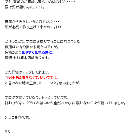
でも、事前のご相談も来ないのはなぜか・・・・・
要は質が悪いみたいです。
携帯からみるとさらにひどいと・・・・
私が必死で作り上げて来たのに。ﾄﾎﾎ
とゆうことで、プロにお願いすることになりました。
費用はかなり掛かる見たいですが。
皆様がより
見やすく見れる為に。
葬儀社 杉浦本店頑張ります。
また詳細はアップして来ます。
『
もうHP頑張らなくて、いいですよ。
』
と言われた時は正直、えーーっ！と。思いましたが、
ブログを書いている今、ホッとしています。
終わりがなく、どうすればいいか全然わからず、寝れない日々が続いていました。
乞うご期待です。
P.S