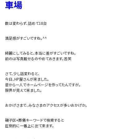
車場
数は変わらず、詰めて18台
満足感がすごいですね。^^
綺麗にしてみると、本当に差がすごいですね。
前のは写真載せるのやめておきます。苦笑
さて、少し話変わると、
今日、HP屋さんが来ました。
昔から一人でホームページを作ってたんですが。
限界が見えて来ました。
おかげさまで、みなさまのアクセスが多いおかげか。
磯子区+葬儀キーワードで検索すると
圧倒的に一番上に出て来ます。