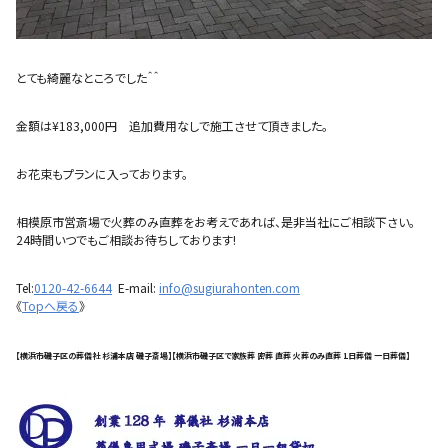
とても綺麗なところでした＾＾
金額は¥183,000円 追加費用なしで施工させて頂きました。
お花束もプランに入っております。
相模原市営斎場で火葬のみ直葬をお考えであれば、是非当社にご相談下さい。
24時間いつでもご相談お待ちしております!
Tel:
0120-42-6644
E-mail:
info@sugiurahonten.com
《
Topへ戻る
》
【横浜市磯子区の葬儀社 杉浦本店 磯子斎場】【横浜市磯子区で家族葬 密葬 直葬 火葬のみ直葬 1日葬儀 一日葬儀】