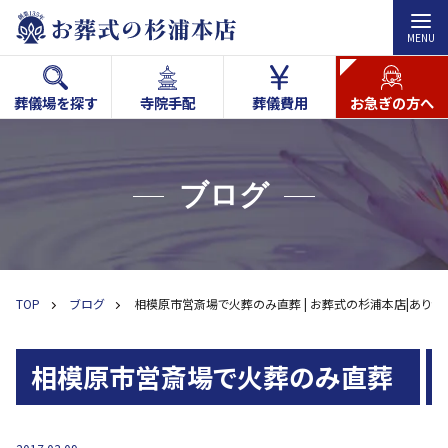
MENU
葬儀場を探す
寺院手配
葬儀費用
お急ぎの方へ
ブログ
TOP
ブログ
相模原市営斎場で火葬のみ直葬 | お葬式の杉浦本店|ありが
相模原市営斎場で火葬のみ直葬