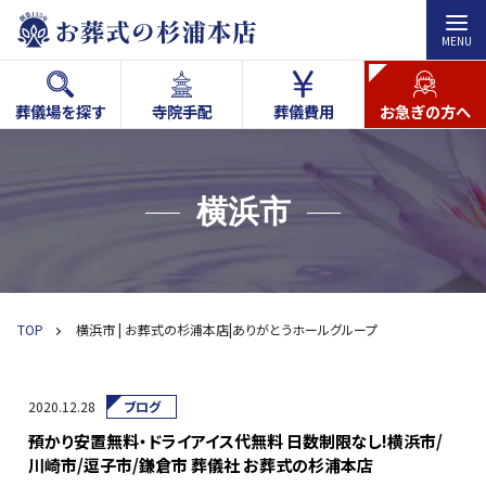
MENU
葬儀場を探す
寺院手配
葬儀費用
お急ぎの方へ
横浜市
TOP
横浜市 | お葬式の杉浦本店|ありがとうホールグループ
2020.12.28
ブログ
預かり安置無料・ドライアイス代無料 日数制限なし!横浜市/
川崎市/逗子市/鎌倉市 葬儀社 お葬式の杉浦本店