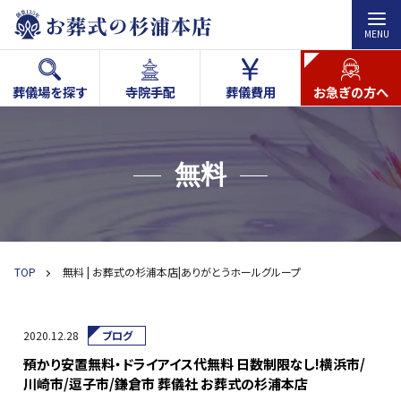
MENU
葬儀場を探す
寺院手配
葬儀費用
お急ぎの方へ
無料
TOP
無料 | お葬式の杉浦本店|ありがとうホールグループ
2020.12.28
ブログ
預かり安置無料・ドライアイス代無料 日数制限なし!横浜市/
川崎市/逗子市/鎌倉市 葬儀社 お葬式の杉浦本店