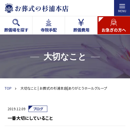
MENU
葬儀場を探す
寺院手配
葬儀費用
お急ぎの方へ
大切なこと
TOP
大切なこと | お葬式の杉浦本店|ありがとうホールグループ
2019.12.09
ブログ
一番大切にしていること